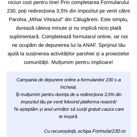
niciun cost pentru tine! Prin completarea Formularului
230, poți redirecționa 3,5% din impozitul pe venit către
Parohia „Mihai Viteazul” din Călugăreni. Este simplu,
durează câteva minute și nu implică nicio plată
suplimentară. Completează formularul online, iar noi
ne ocupăm de depunerea lui la ANAF. Sprijinul tău
ajută la susținerea activităților parohiei și a proiectelor
comunității. Mulțumim pentru implicare!
Campania de depunere online a formularelor 230 s-a
încheiat.
Îți mulțumim pentru dorința de a redirecționa 3,5% din
impozitul tău pe venit folosind platforma noastră!
Te așteptăm și anul următor să susții gratuit cauza care
te inspiră.
Cu recunoștință, echipa
Formular230.ro