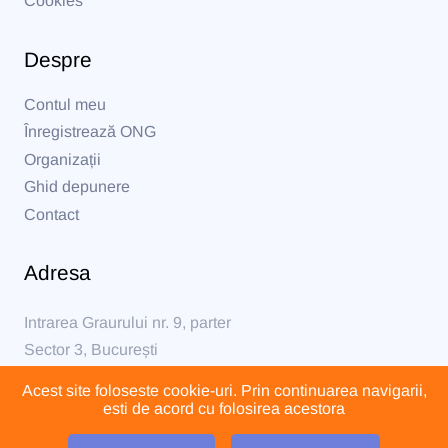
Cookies
Despre
Contul meu
Înregistrează ONG
Organizații
Ghid depunere
Contact
Adresa
Intrarea Graurului nr. 9, parter
Sector 3, București
Acest site foloseste cookie-uri. Prin continuarea navigarii,
formular@formular230.ro
esti de acord cu folosirea acestora