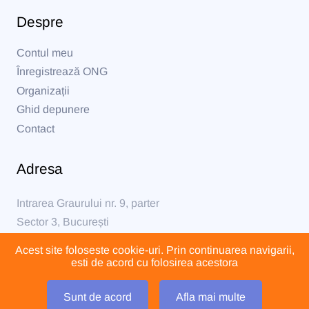
Despre
Contul meu
Înregistrează ONG
Organizații
Ghid depunere
Contact
Adresa
Intrarea Graurului nr. 9, parter
Sector 3, București
Acest site foloseste cookie-uri. Prin continuarea navigarii,
formular@formular230.ro
esti de acord cu folosirea acestora
Sunt de acord
Afla mai multe
O platformă dezvoltată de Help Autism 2021