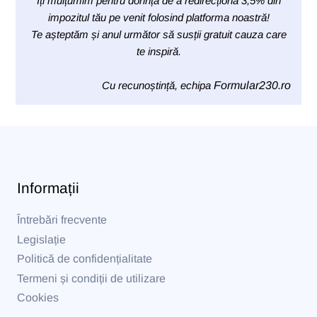
Îți mulțumim pentru dorința de a redirecționa 3,5% din
impozitul tău pe venit folosind platforma noastră!
Te așteptăm și anul următor să susții gratuit cauza care
te inspiră.
Cu recunoștință, echipa
Formular230.ro
Informații
Întrebări frecvente
Legislație
Politică de confidențialitate
Termeni și condiții de utilizare
Cookies