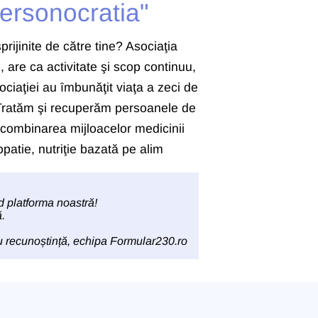
ersonocratia"
inite de către tine? Asociaţia
are ca activitate şi scop continuu,
sociaţiei au ȋmbunăţit viaţa a zeci de
.Tratăm şi recuperăm persoanele de
in combinarea mijloacelor medicinii
patie, nutriţie bazată pe alim
d platforma noastră!
.
 recunoștință, echipa
Formular230.ro