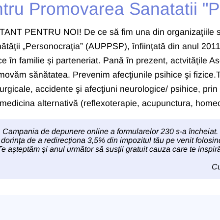
ntru Promovarea Sanatatii "P
PENTRU NOI! De ce să fim una din organizaţiile sprij
ţii „Personocraţia” (AUPPSP), ȋnfiinţată din anul 2011, 
e ȋn familie şi parteneriat. Pană ȋn prezent, actvităţile A
ovăm sănătatea. Prevenim afecţiunile psihice şi fizice
rurgicale, accidente şi afecţiuni neurologice/ psihice, pr
 medicina alternativă (reflexoterapie, acupunctura, homeo
Campania de depunere online a formularelor 230 s-a încheiat.
 dorința de a redirecționa 3,5% din impozitul tău pe venit folosin
Te așteptăm și anul următor să susții gratuit cauza care te inspiră
Cu