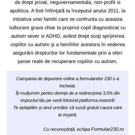
de drept privat, neguvernamentala, non-profit si
apolitica. A fost înfiinţată la începutul anului 2011, la
inițiativa unei familii care se confrunta cu aceasta
tulburare grava chiar la propriul copil diagnosticat cu
autism sever si ADHD, având drept scop sprijinirea
copiilor cu autism şi a familiilor acestora în vederea
asigurării drepturilor lor fundamentale prin a oferi
şanse reale de recuperare copiilor cu autism.
Campania de depunere online a formularelor 230 s-a
încheiat.
Îți mulțumim pentru dorința de a redirecționa 3,5% din
impozitul tău pe venit folosind platforma noastră!
Te așteptăm și anul următor să susții gratuit cauza care
te inspiră.
Cu recunoștință, echipa
Formular230.ro