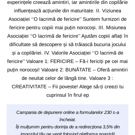
experințele creează amintiri, iar amintirile din copilărie
influențează acțiunile din maturitate. II. Viziunea
Asociației ‘‘O lacrimă de fericire’’ Suntem furnizori de
fericire pentru copiii mai puțin norocoși. III. Misiunea
Asociației ‘‘O lacrimă de fericire’’ Ajutăm copiii aflați în
dificultate să descopere și să trăiască bucuria jocului
și a copilăriei. IV. Valorile Asociației ‘‘O lacrimă de
fericire’’ Valoare 1: FERICIRE – Fă-i fericiți pe cei mai
puțin norocoși! Valoare 2: BUNĂTATE – Oferă amintiri
de neuitat celor de lângă tine. Valoare 3 :
CREATIVITATE – Fii poveste! Alege să-ți creezi tu
cuprinsul în firul ep
Campania de depunere online a formularelor 230 s-a
încheiat.
Îți mulțumim pentru dorința de a redirecționa 3,5% din
impozitul tău pe venit folosind platforma noastră!