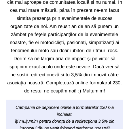
cât mai aproape de comunitatea locală și nu numai. În
cea mai mare măsură, pâna în prezent ne-am facut
simțită prezența prin evenimentele de succes
organizate de noi. Am reusit an de an să punem un
zâmbet pe fețele participanților de la evenimentele
noastre, fie ei motocicliști, pasionați, simpatizanți ai
fenomenului moto sau doar iubitori de ritmuri rock.
Dorim sa ne lărgim aria de impact și pe viitor să
sprijinim exact acolo unde este nevoie. Dacă vrei să
ne susții redirectioneză și tu 3,5% din impozit către
asociația noastră. Completează online formularul 230,
de restul ne ocupăm noi! ;) Mulțumim!
Campania de depunere online a formularelor 230 s-a
încheiat.
Îți mulțumim pentru dorința de a redirecționa 3,5% din
impozitul tău pe venit folosind platforma noastră!