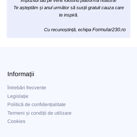
impozitul tău pe venit folosind platforma noastră!
Te așteptăm și anul următor să susții gratuit cauza care
te inspiră.
Cu recunoștință, echipa
Formular230.ro
Informații
Întrebări frecvente
Legislație
Politică de confidențialitate
Termeni și condiții de utilizare
Cookies