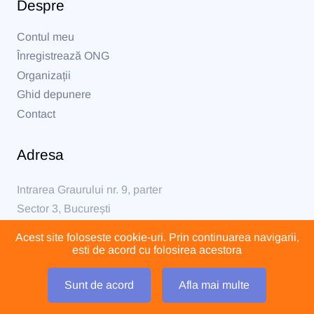
Despre
Contul meu
Înregistrează ONG
Organizații
Ghid depunere
Contact
Adresa
Intrarea Graurului nr. 9, parter
Sector 3, București
Acest site foloseste cookie-uri. Prin continuarea navigarii,
formular@formular230.ro
esti de acord cu folosirea acestora
Sunt de acord
Afla mai multe
O platformă dezvoltată de Help Autism 2021