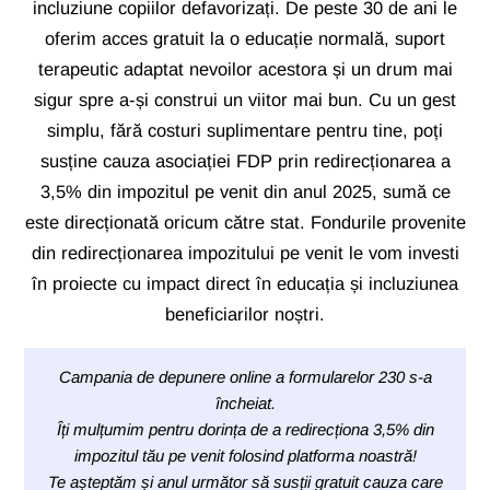
incluziune copiilor defavorizați. De peste 30 de ani le
oferim acces gratuit la o educație normală, suport
terapeutic adaptat nevoilor acestora și un drum mai
sigur spre a-și construi un viitor mai bun. Cu un gest
simplu, fără costuri suplimentare pentru tine, poți
susține cauza asociației FDP prin redirecționarea a
3,5% din impozitul pe venit din anul 2025, sumă ce
este direcționată oricum către stat. Fondurile provenite
din redirecționarea impozitului pe venit le vom investi
în proiecte cu impact direct în educația și incluziunea
beneficiarilor noștri.
Campania de depunere online a formularelor 230 s-a
încheiat.
Îți mulțumim pentru dorința de a redirecționa 3,5% din
impozitul tău pe venit folosind platforma noastră!
Te așteptăm și anul următor să susții gratuit cauza care