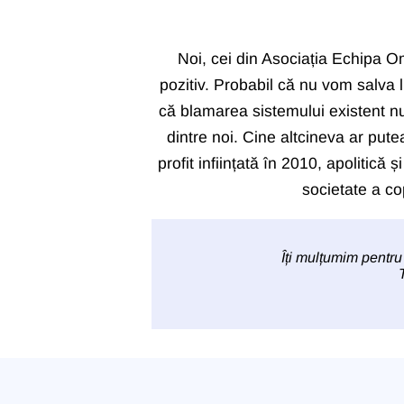
Noi, cei din Asociația Echipa Om
pozitiv. Probabil că nu vom salva
că blamarea sistemului existent nu 
dintre noi. Cine altcineva ar put
profit inființată în 2010, apolitic
societate a cop
Îți mulțumim pentru