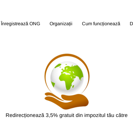
Înregistrează ONG
Organizații
Cum funcționează
D
Redirecționează 3,5% gratuit din impozitul tău către