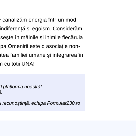
 ne canalizăm energia într-un mod
 indiferență și egoism. Considerăm
ește în mâinile și inimile fiecăruia
ipa Omenirii este o asociație non-
atea familiei umane și integrarea în
em cu toții UNA!
d platforma noastră!
.
 recunoștință, echipa
Formular230.ro