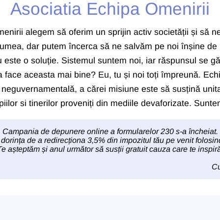
Asociatia Echipa Omenirii
enirii alegem să oferim un sprijin activ societății și să
 lumea, dar putem încerca să ne salvăm pe noi înșine de
este o soluție. Sistemul suntem noi, iar răspunsul se găs
ea face aceasta mai bine? Eu, tu și noi toți împreună. Ech
ă și neguvernamentală, a cărei misiune este să susțină unit
iilor si tinerilor proveniți din mediile devaforizate. Sunt
Campania de depunere online a formularelor 230 s-a încheiat.
 dorința de a redirecționa 3,5% din impozitul tău pe venit folosin
Te așteptăm și anul următor să susții gratuit cauza care te inspiră
Cu