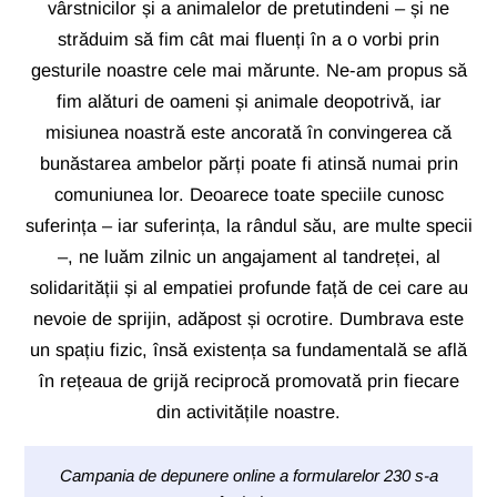
vârstnicilor și a animalelor de pretutindeni – și ne
străduim să fim cât mai fluenți în a o vorbi prin
gesturile noastre cele mai mărunte. Ne-am propus să
fim alături de oameni și animale deopotrivă, iar
misiunea noastră este ancorată în convingerea că
bunăstarea ambelor părți poate fi atinsă numai prin
comuniunea lor. Deoarece toate speciile cunosc
suferința – iar suferința, la rândul său, are multe specii
–, ne luăm zilnic un angajament al tandreței, al
solidarității și al empatiei profunde față de cei care au
nevoie de sprijin, adăpost și ocrotire. Dumbrava este
un spațiu fizic, însă existența sa fundamentală se află
în rețeaua de grijă reciprocă promovată prin fiecare
din activitățile noastre.
Campania de depunere online a formularelor 230 s-a