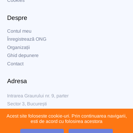
Cookies
Despre
Contul meu
Înregistrează ONG
Organizații
Ghid depunere
Contact
Adresa
Intrarea Graurului nr. 9, parter
Sector 3, București
Acest site foloseste cookie-uri. Prin continuarea navigarii,
formular@formular230.ro
esti de acord cu folosirea acestora