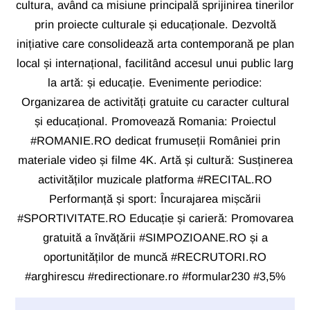
cultura, având ca misiune principală sprijinirea tinerilor
prin proiecte culturale și educaționale. Dezvoltă
inițiative care consolidează arta contemporană pe plan
local și internațional, facilitând accesul unui public larg
la artă: și educație. Evenimente periodice:
Organizarea de activități gratuite cu caracter cultural
și educațional. Promovează Romania: Proiectul
#ROMANIE.RO dedicat frumuseții României prin
materiale video și filme 4K. Artă și cultură: Susținerea
activităților muzicale platforma #RECITAL.RO
Performanță și sport: Încurajarea mișcării
#SPORTIVITATE.RO Educație și carieră: Promovarea
gratuită a învățării #SIMPOZIOANE.RO și a
oportunităților de muncă #RECRUTORI.RO
#arghirescu #redirectionare.ro #formular230 #3,5%