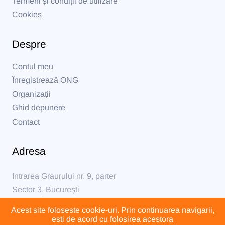
Termeni și condiții de utilizare
Cookies
Despre
Contul meu
Înregistrează ONG
Organizații
Ghid depunere
Contact
Adresa
Intrarea Graurului nr. 9, parter
Sector 3, București
Acest site foloseste cookie-uri. Prin continuarea navigarii,
formular@formular230.ro
esti de acord cu folosirea acestora