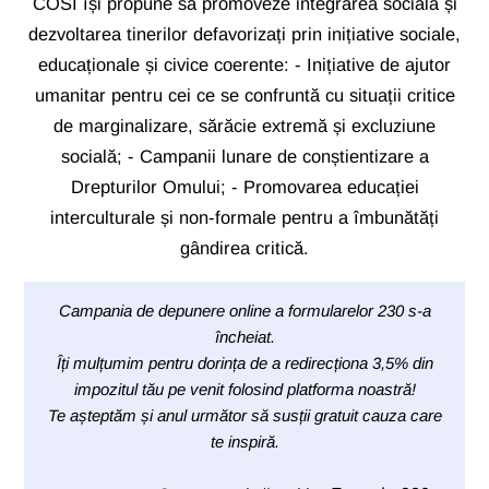
COSI își propune să promoveze integrarea socială și
dezvoltarea tinerilor defavorizați prin inițiative sociale,
educaționale și civice coerente: - Inițiative de ajutor
umanitar pentru cei ce se confruntă cu situații critice
de marginalizare, sărăcie extremă și excluziune
socială; - Campanii lunare de conștientizare a
Drepturilor Omului; - Promovarea educației
interculturale și non-formale pentru a îmbunătăți
gândirea critică.
Campania de depunere online a formularelor 230 s-a
încheiat.
Îți mulțumim pentru dorința de a redirecționa 3,5% din
impozitul tău pe venit folosind platforma noastră!
Te așteptăm și anul următor să susții gratuit cauza care
te inspiră.