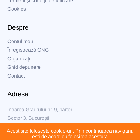
Termeni și condiții de utilizare
Cookies
Despre
Contul meu
Înregistrează ONG
Organizații
Ghid depunere
Contact
Adresa
Intrarea Graurului nr. 9, parter
Sector 3, București
Acest site foloseste cookie-uri. Prin continuarea navigarii,
formular@formular230.ro
esti de acord cu folosirea acestora