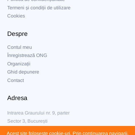
Termeni și condiții de utilizare
Cookies
Despre
Contul meu
Înregistrează ONG
Organizații
Ghid depunere
Contact
Adresa
Intrarea Graurului nr. 9, parter
Sector 3, București
Acest site foloseste cookie-uri. Prin continuarea navigarii,
formular@formular230.ro