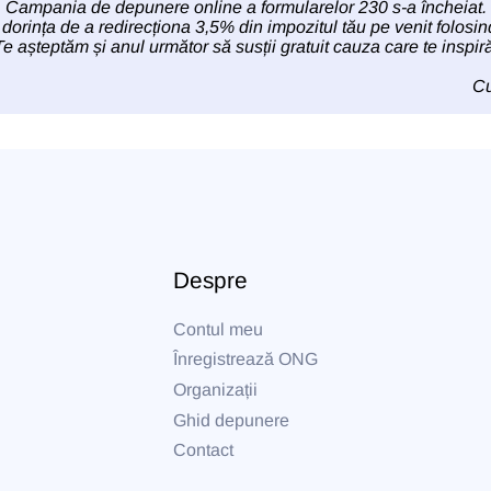
Campania de depunere online a formularelor 230 s-a încheiat.
 dorința de a redirecționa 3,5% din impozitul tău pe venit folosin
Te așteptăm și anul următor să susții gratuit cauza care te inspiră
Cu
Despre
Contul meu
Înregistrează ONG
Organizații
Ghid depunere
Contact