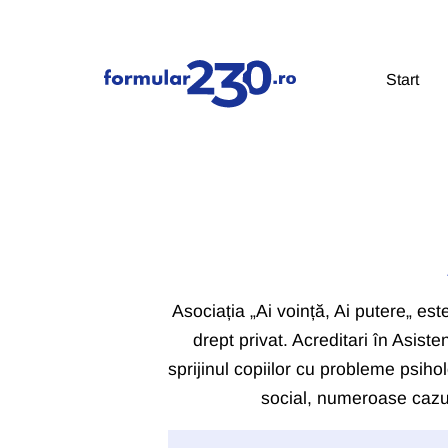
Start
Asociația „Ai voință, Ai putere„ es
drept privat. Acreditari în Asis
sprijinul copiilor cu probleme psih
social, numeroase cazur