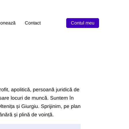
onează
Contact
Contul meu
e
fit, apolitică, persoană juridică de
lasare locuri de muncă. Suntem în
enița și Giurgiu. Sprijinim, pe plan
nără și plină de voință.