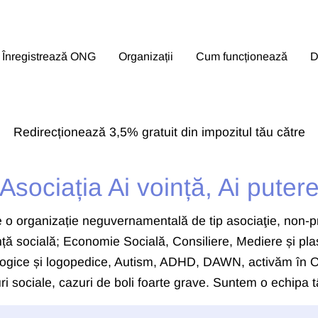
Înregistrează ONG
Organizații
Cum funcționează
D
Redirecționează 3,5% gratuit din impozitul tău către
Asociația Ai voință, Ai puter
te o organizație neguvernamentală de tip asociaţie, non-pro
tență socială; Economie Socială, Consiliere, Mediere și p
ologice și logopedice, Autism, ADHD, DAWN, activăm în Olt
i sociale, cazuri de boli foarte grave. Suntem o echipa tâ