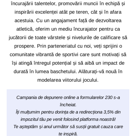
încurajării talentelor, promovării muncii în echipă și
inspirării excelenței atât pe teren, cât și în afara
acestuia. Cu un angajament față de dezvoltarea
atletică, oferim un mediu încurajator pentru ca
jucătorii de toate vârstele și nivelurile de calificare să
prospere. Prin parteneriatul cu noi, veți sprijini o
comunitate vibrantă de sportivi care sunt motivați să
își atingă întregul potențial și să aibă un impact de
durată în lumea baschetului. Alăturați-vă nouă în
modelarea viitorului jocului.
Campania de depunere online a formularelor 230 s-a
încheiat.
Îți mulțumim pentru dorința de a redirecționa 3,5% din
impozitul tău pe venit folosind platforma noastră!
Te așteptăm și anul următor să susții gratuit cauza care
te inspiră.